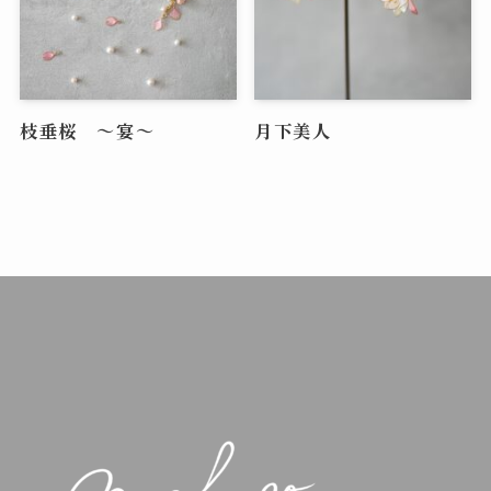
枝垂桜 ～宴～
月下美人