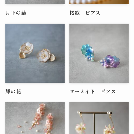
月下の藤
桜歌 ピアス
輝の花
マーメイド ピアス