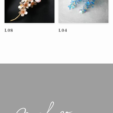
L08
L04