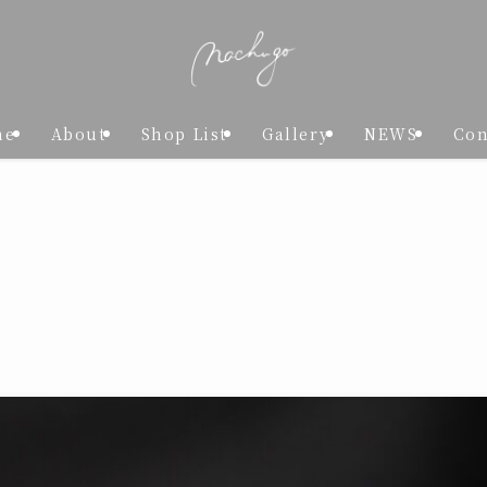
me
About
Shop List
Gallery
NEWS
Con